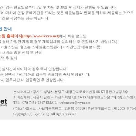
의 경우 만료일로부터 5일 후 차단 및 30일 후 삭제가 진행될 수 있습니다.
정에 대하여 연장 유예기간을 드리는 것은 회원님들의 편의를 위하여 제공되는 것으로
기간을 제공하는 것은 아닙니다.
법 안내
홈페이지(http://www.ivyro.net)
에서 회원 로그인
 통해 가입된 계정의 경우 제작업체와 상의하신 후 연장하시기 바랍니다.)
> 호스팅관리(또는 스페셜호스팅관리) > 기간연장 메뉴로 이동
 서비스 종류 선택 후 신청
택 후 결제
및 실시간계좌이체의 경우 즉시 연장됩니다.
금 선택시 가상계좌로 입금이 완료되면 즉시 연장됩니다.
시 업무시간 내 입금확인 후 연장됩니다.
본사소재지 : 경기도 성남시 분당구 대왕판교로 644번길 86 KT동판교빌딩 3층
서버소재지 : 서울시 금천구 가산디지털1로 33-33 대륭테크노타운 2차 2층 스마일
TEL : 070-7451-2347 EMAIL :
webmaster@ivyro.net
(주)스마일서브 | 사업자등록번호 : 119-81-57510 | 통신판매업신고 : 제 2005-경기성
Copyright (c) IvyHosting. All rights reserved.