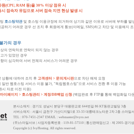
원(CPU, RAM 등)을 30% 이상 점유 시
동시 접속자 유입으로 서버 접속 지연 현상 발생 시
스팅
호스팅약관
및 호스팅 이용규정에 의거하여 상기와 같은 이유로 서버에 부하를 발
공하기 어려운 경우 선 조치 후 회원에게 통보(이메일, SMS)하고 차단 및 이용해지 
 불가의 경우
상의 연락처로 연락이 되지 않는 경우
경고가 있었던 경우
향이 심각하여 서버 전체의 서비스가 어려운 경우
 상황에 대하여 조치 후
고객센터 > 문의게시판
으로 차단 해제 요청
 일반 웹호스팅 서비스 이용 불가, "독립웹호스팅"으로 서비스 전환 후 이용 가능
환시 자료 이전 지원)
마이페이지 > 호스팅관리 > 계정/DB백업 신청
(백업완료 후 FTP를 통해 백업화일 다
본사소재지 : 경기도 성남시 분당구 대왕판교로 644번길 86 KT동판교빌딩 3층
서버소재지 : 서울시 금천구 가산디지털1로 33-33 대륭테크노타운 2차 2층 스마일
TEL : 070-7451-2347 EMAIL :
webmaster@ivyro.net
(주)스마일서브 | 사업자등록번호 : 119-81-57510 | 통신판매업신고 : 제 2005-경기성
Copyright (c) IvyHosting. All rights reserved.