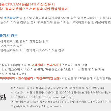
원(CPU, RAM 등)을 30% 이상 점유 시
동시 접속자 유입으로 서버 접속 지연 현상 발생 시
스팅
호스팅약관
및 호스팅 이용규정에 의거하여 상기와 같은 이유로 서버에 부하를 발
공하기 어려운 경우 선 조치 후 회원에게 통보(이메일, SMS)하고 차단 및 이용해지 
 불가의 경우
상의 연락처로 연락이 되지 않는 경우
경고가 있었던 경우
향이 심각하여 서버 전체의 서비스가 어려운 경우
 상황에 대하여 조치 후
고객센터 > 문의게시판
으로 차단 해제 요청
 일반 웹호스팅 서비스 이용 불가, "독립웹호스팅"으로 서비스 전환 후 이용 가능
환시 자료 이전 지원)
마이페이지 > 호스팅관리 > 계정/DB백업 신청
(백업완료 후 FTP를 통해 백업화일 다
본사소재지 : 경기도 성남시 분당구 대왕판교로 644번길 86 KT동판교빌딩 3층
서버소재지 : 서울시 금천구 가산디지털1로 33-33 대륭테크노타운 2차 2층 스마일
TEL : 070-7451-2347 EMAIL :
webmaster@ivyro.net
(주)스마일서브 | 사업자등록번호 : 119-81-57510 | 통신판매업신고 : 제 2005-경기성
Copyright (c) IvyHosting. All rights reserved.